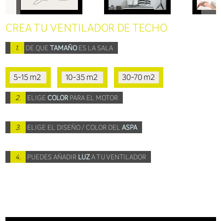
CREA TU VENTILADOR DE TECHO
1.
DE QUE
TAMAÑO
ES LA SALA
5-15 m2
10-35 m2
30-70 m2
2.
ELIGE
COLOR
PARA EL MOTOR
3.
ELIGE EL DISEÑO / COLOR DEL
ASPA
4.
PUEDES AÑADIR
LUZ
A TU VENTILADOR